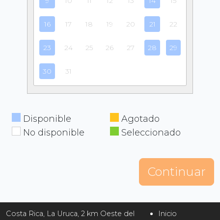
9
10
11
12
13
14
15
16
17
18
19
20
21
22
23
24
25
26
27
28
29
30
31
Disponible
Agotado
No disponible
Seleccionado
Continuar
Costa Rica, La Uruca, 2 km Oeste del
Inicio