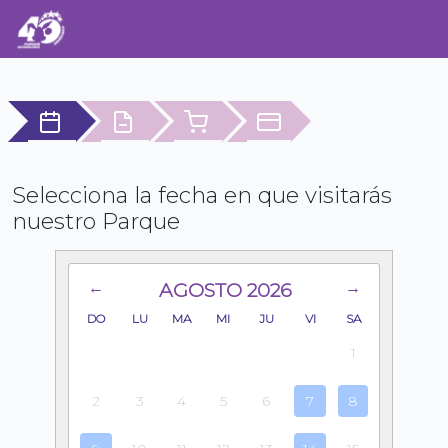
Selecciona la fecha en que visitarás
nuestro Parque
AGOSTO
2026
←
→
DO
LU
MA
MI
JU
VI
SA
1
2
3
4
5
6
7
8